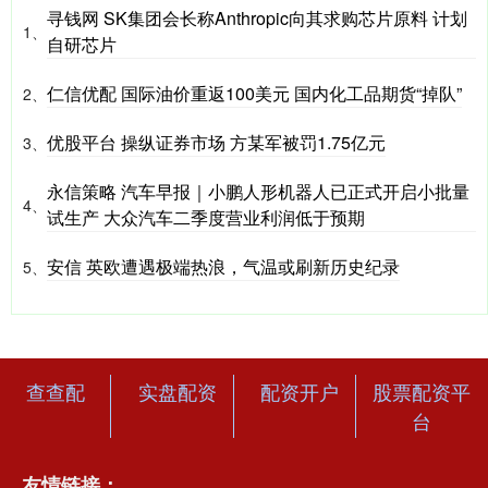
寻钱网 SK集团会长称Anthropic向其求购芯片原料 计划
1、
自研芯片
仁信优配 国际油价重返100美元 国内化工品期货“掉队”
2、
优股平台 操纵证券市场 方某军被罚1.75亿元
3、
永信策略 汽车早报｜小鹏人形机器人已正式开启小批量
4、
试生产 大众汽车二季度营业利润低于预期
安信 英欧遭遇极端热浪，气温或刷新历史纪录
5、
查查配
实盘配资
配资开户
股票配资平
台
友情链接：