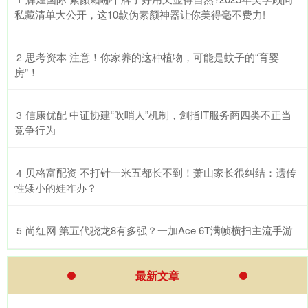
私藏清单大公开，这10款伪素颜神器让你美得毫不费力!
​思考资本 注意！你家养的这种植物，可能是蚊子的“育婴
2
房”！
​信康优配 中证协建“吹哨人”机制，剑指IT服务商四类不正当
3
竞争行为
​贝格富配资 不打针一米五都长不到！萧山家长很纠结：遗传
4
性矮小的娃咋办？
​尚红网 第五代骁龙8有多强？一加Ace 6T满帧横扫主流手游
5
最新文章