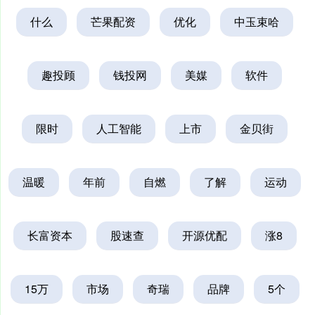
什么
芒果配资
优化
中玉束哈
趣投顾
钱投网
美媒
软件
限时
人工智能
上市
金贝街
温暖
年前
自燃
了解
运动
长富资本
股速查
开源优配
涨8
15万
市场
奇瑞
品牌
5个