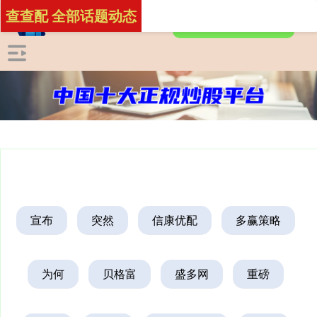
查查配 全部话题动态
宣布
突然
信康优配
多赢策略
为何
贝格富
盛多网
重磅