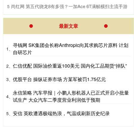
​尚红网 第五代骁龙8有多强？一加Ace 6T满帧横扫主流手游
5
最新文章
寻钱网 SK集团会长称Anthropic向其求购芯片原料 计划
1、
自研芯片
仁信优配 国际油价重返100美元 国内化工品期货“掉队”
2、
优股平台 操纵证券市场 方某军被罚1.75亿元
3、
永信策略 汽车早报｜小鹏人形机器人已正式开启小批量
4、
试生产 大众汽车二季度营业利润低于预期
安信 英欧遭遇极端热浪，气温或刷新历史纪录
5、