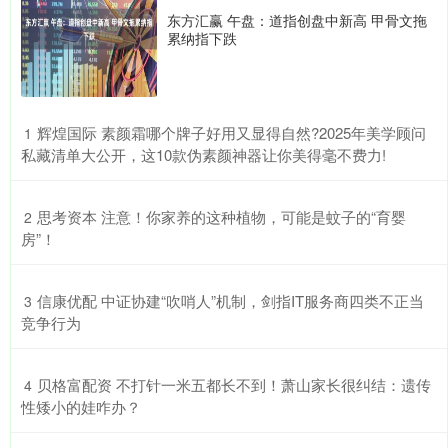
东方汇赢 午盘：道指创盘中新高 甲骨文拖
累纳指下跌
​辉煌国际 素颜霜哪个牌子好用又显得自然?2025年美学顾问
1
私藏清单大公开，这10款伪素颜神器让你美得毫不费力!
​思考资本 注意！你家养的这种植物，可能是蚊子的“育婴
2
房”！
​信康优配 中证协建“吹哨人”机制，剑指IT服务商四类不正当
3
竞争行为
​贝格富配资 不打针一米五都长不到！萧山家长很纠结：遗传
4
性矮小的娃咋办？