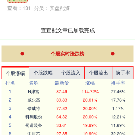
合作，请点击这里此内....
查看：
131
分类：
实盘配资
查查配文章已加载完成
个股实时涨跌榜
个股跌幅
个股流入
个股流出
换手率
个股涨幅
排名
名称
最新价
涨幅
换手率
1
N津富
37.49
114.72%
77.46%
2
威尔高
39.83
20.01%
17.76%
3
锴威特
77.82
20.00%
1.17%
4
科翔股份
64.32
20.00%
12.21%
5
蜀道装备
33.61
19.99%
11.69%
6
中巨芯
27.85
19.99%
32.20%