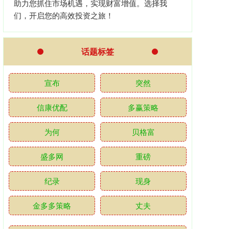
助力您抓住市场机遇，实现财富增值。选择我
们，开启您的高效投资之旅！
话题标签
宣布
突然
信康优配
多赢策略
为何
贝格富
盛多网
重磅
纪录
现身
金多多策略
丈夫