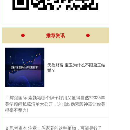
推荐资讯
天盈财富 宝玉为什么不跟黛玉结
婚？
​辉煌国际 素颜霜哪个牌子好用又显得自然?2025年
1
美学顾问私藏清单大公开，这10款伪素颜神器让你美
得毫不费力!
​思考资本 注意！你家养的这种植物，可能是蚊子
2