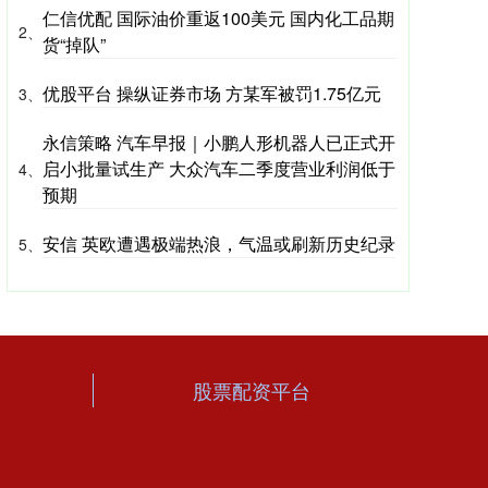
仁信优配 国际油价重返100美元 国内化工品期
2、
货“掉队”
优股平台 操纵证券市场 方某军被罚1.75亿元
3、
永信策略 汽车早报｜小鹏人形机器人已正式开
启小批量试生产 大众汽车二季度营业利润低于
4、
预期
安信 英欧遭遇极端热浪，气温或刷新历史纪录
5、
股票配资平台