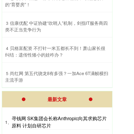
的“育婴房”！
​信康优配 中证协建“吹哨人”机制，剑指IT服务商四
3
类不正当竞争行为
​贝格富配资 不打针一米五都长不到！萧山家长很
4
纠结：遗传性矮小的娃咋办？
​尚红网 第五代骁龙8有多强？一加Ace 6T满帧横扫
5
主流手游
最新文章
寻钱网 SK集团会长称Anthropic向其求购芯片
1、
原料 计划自研芯片