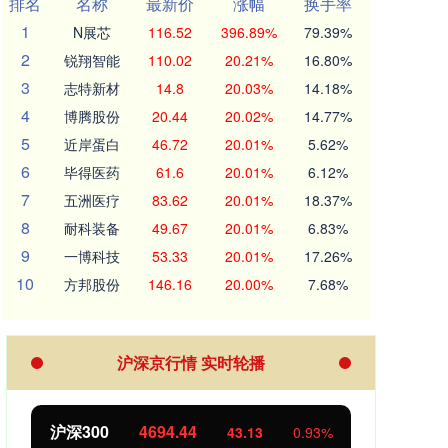
排名
名称
最新价
涨幅
换手率
1
N展芯
116.52
396.89%
79.39%
2
锐翔智能
110.02
20.21%
16.80%
3
志特新材
14.8
20.03%
14.18%
4
博腾股份
20.44
20.02%
14.77%
5
近岸蛋白
46.72
20.01%
5.62%
6
毕得医药
61.6
20.01%
6.12%
7
五洲医疗
83.62
20.01%
18.37%
8
耐科装备
49.67
20.01%
6.83%
9
一博科技
53.33
20.01%
17.26%
10
方邦股份
146.16
20.00%
7.68%
沪深京行情 实时轮播
沪深300
4694.44
北证
43.13
0.93%