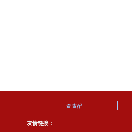
查查配
友情链接：