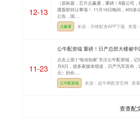
（原标题：芯片点赢通，重磅！A股公司，
12-13
露股权转让事项！ 11月16日晚间，400多亿
公告，国....
来源：齐峰配资APP下载
查看
点赢通
公牛配资端 重磅！日产总部大楼被中
点击上面↑“电动知家”关注公牛配资端，记得
11-23
月6日，据多家媒体报道，日产汽车宣布，以9
元）的价....
来源：超牛网配资官网
查
公牛配资端
查查配
上证指数
3940.04
164.40
2.13%
39.68