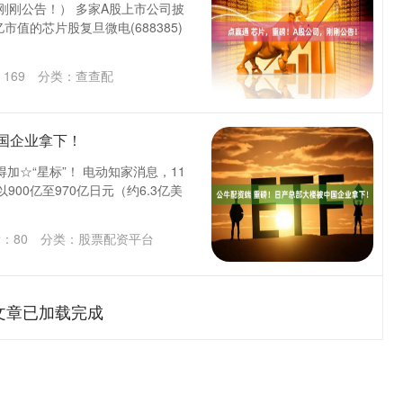
刚刚公告！） 多家A股上市公司披
市值的芯片股复旦微电(688385)
：
169
分类：
查查配
国企业拿下！
加☆“星标”！ 电动知家消息，11
00亿至970亿日元（约6.3亿美
看：
80
分类：
股票配资平台
文章已加载完成
深证成指
14311.01
1.02%
200.89
1.42%