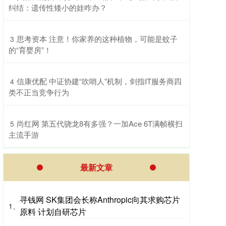
纠结：遗传性矮小的娃咋办？
​思考资本 注意！你家养的这种植物，可能是蚊子
3
的“育婴房”！
​信康优配 中证协建“吹哨人”机制，剑指IT服务商四
4
类不正当竞争行为
​尚红网 第五代骁龙8有多强？一加Ace 6T满帧横扫
5
主流手游
最新文章
寻钱网 SK集团会长称Anthropic向其求购芯片
1、
原料 计划自研芯片