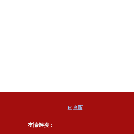
查查配
友情链接：