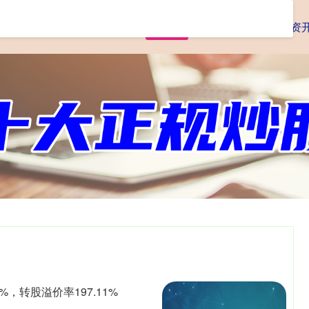
首页
查查配
实盘配资
配资
%，转股溢价率197.11%