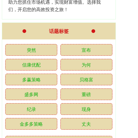
助力您抓住市场机遇，实现财富增值。选择我
们，开启您的高效投资之旅！
话题标签
突然
宣布
信康优配
为何
多赢策略
贝格富
盛多网
重磅
纪录
现身
金多多策略
丈夫