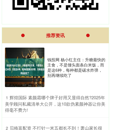
推荐资讯
钱投网 杨小红主任：升糖最快的
主食，不是馒头面条白米饭，而
是这6种，每种都是碳水炸弹，
别再继续吃了
​辉煌国际 素颜霜哪个牌子好用又显得自然?2025年
1
美学顾问私藏清单大公开，这10款伪素颜神器让你美
得毫不费力!
​贝格富配资 不打针一米五都长不到！萧山家长很
2