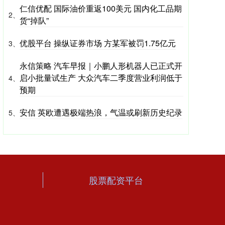
仁信优配 国际油价重返100美元 国内化工品期
2、
货“掉队”
优股平台 操纵证券市场 方某军被罚1.75亿元
3、
永信策略 汽车早报｜小鹏人形机器人已正式开
启小批量试生产 大众汽车二季度营业利润低于
4、
预期
安信 英欧遭遇极端热浪，气温或刷新历史纪录
5、
股票配资平台