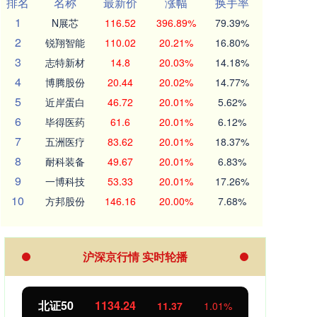
排名
名称
最新价
涨幅
换手率
1
N展芯
116.52
396.89%
79.39%
2
锐翔智能
110.02
20.21%
16.80%
3
志特新材
14.8
20.03%
14.18%
4
博腾股份
20.44
20.02%
14.77%
5
近岸蛋白
46.72
20.01%
5.62%
6
毕得医药
61.6
20.01%
6.12%
7
五洲医疗
83.62
20.01%
18.37%
8
耐科装备
49.67
20.01%
6.83%
9
一博科技
53.33
20.01%
17.26%
10
方邦股份
146.16
20.00%
7.68%
沪深京行情 实时轮播
创业板指
3563.12
基金
47.56
1.35%