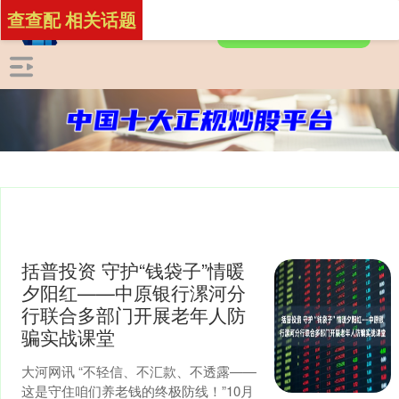
查查配 相关话题
括普投资 守护“钱袋子”情暖
夕阳红——中原银行漯河分
行联合多部门开展老年人防
骗实战课堂
大河网讯 “不轻信、不汇款、不透露——
这是守住咱们养老钱的终极防线！”10月