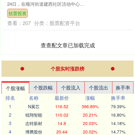
24日，在顺河街道建西社区活动中心括
普投资，一场生动实用的“守护您的钱袋
括普投资
子——老年朋....
查看：
207
分类：
股票配资平台
查查配文章已加载完成
个股实时涨跌榜
个股跌幅
个股流入
个股流出
换手率
个股涨幅
排名
名称
最新价
涨幅
换手率
1
N展芯
116.52
396.89%
79.39%
2
锐翔智能
110.02
20.21%
16.80%
3
志特新材
14.8
20.03%
14.18%
4
博腾股份
20.44
20.02%
14.77%