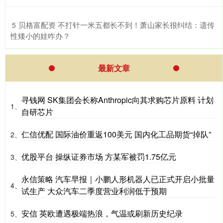
​贝格富配资 不打针一米五都长不到！萧山家长很纠结：遗传
5
性矮小的娃咋办？
最新文章
寻钱网 SK集团会长称Anthropic向其求购芯片原料 计划
1、
自研芯片
仁信优配 国际油价重返100美元 国内化工品期货“掉队”
2、
优股平台 操纵证券市场 方某军被罚1.75亿元
3、
永信策略 汽车早报｜小鹏人形机器人已正式开启小批量
4、
试生产 大众汽车二季度营业利润低于预期
安信 英欧遭遇极端热浪，气温或刷新历史纪录
5、