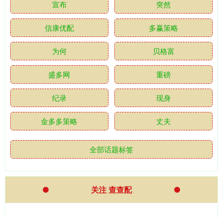
宣布
突然
信康优配
多赢策略
为何
贝格富
盛多网
重磅
纪录
现身
金多多策略
丈夫
全部话题标签
关注 查查配