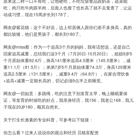
原来这二样一口不肯吃，让他硬吃，不吃垃圾食品跟奶茶，蔬菜能
吃，肉只吃牛肉跟羊肉，后面人也瘦了也长高了就不去复查了，让运
动成习惯，现在15周岁长到178了。
网友@紫花猫：这个不好说，边上邻居俩人跟你们差不多身高，真的
都比较矮，他们是男孩子，都长到180了。
网友@miss蔡：作为一个追高3个月的妈妈，我有话想说，还是自己
回家追高减重，总结我们这3个月（7月20日-10月20日），姐姐9岁5
个月原始体重92.6斤，身高141厘米追高4.5厘米（145.5厘米），减
重11.1斤（81.5斤）；弟弟7岁5个月原始体重74.3斤，身高129厘米
追高2.5厘米（131.5厘米），减重9.4斤（64.8斤），在家合理饮食
+追高+减重一定能长高的，切记必须9点半之前睡觉。
网友@一切如意：多跳绳，吃的注意下别发育太早，晚上睡眠要保
证，等发育的时候吃的好点，我亲身经历，我156，我老公168，我儿
子现在20岁180，顺其自然长。
关于打生长激素的专业科普，可参考以下链接：
你怎么看？过来人说说你的观点和经历 贝格富配资