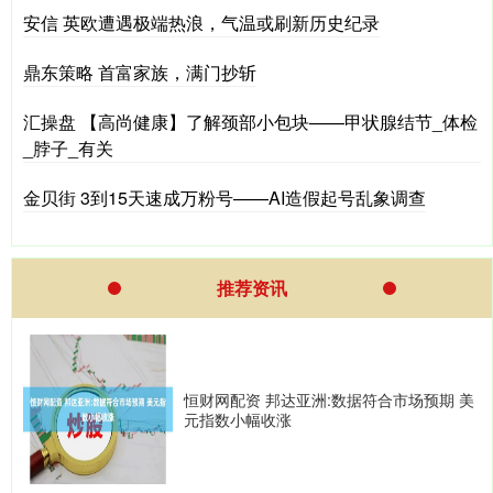
安信 英欧遭遇极端热浪，气温或刷新历史纪录
鼎东策略 首富家族，满门抄斩
汇操盘 【高尚健康】了解颈部小包块——甲状腺结节_体检
_脖子_有关
金贝街 3到15天速成万粉号——AI造假起号乱象调查
推荐资讯
恒财网配资 邦达亚洲:数据符合市场预期 美
元指数小幅收涨