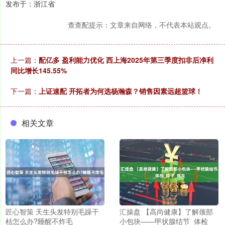
发布于：浙江省
查查配提示：文章来自网络，不代表本站观点。
上一篇：
配亿多 盈利能力优化 西上海2025年第三季度扣非后净利
同比增长145.55%
下一篇：
上证速配 开拓者为何选杨瀚森？销售因素远超篮球！
相关文章
匠心智策 天生头发特别毛躁干
汇操盘 【高尚健康】了解颈部
枯怎么办?睡醒不炸毛
小包块——甲状腺结节_体检_