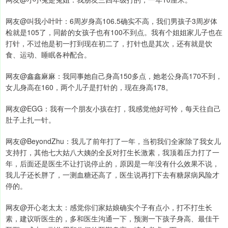
网友@叫我小叶叶：6周岁身高106.5确实不高，我们男孩子3周岁体
检就是105了，同龄的女孩子也有100不到点。我有个姐姐家儿子也在
打针，不过他是初一打到现在初二了，打针也是其次，还有就是饮
食、运动、睡眠各种配合。
网友@鑫鑫麻麻：我同事她自己身高150多点，她老公身高170不到，
女儿身高在160，两个儿子是打针的，现在身高178。
网友@EGG：我有一个朋友小孩在打，我感觉他好可怜，每天往自己
肚子上扎一针。
网友@BeyondZhu：我儿了前年打了一年，当初我们全家除了我女儿
支持打，其他七大姑八大姨的全反对打生长激素，我顶着压力打了一
年，后面还是医生不让打说停止的，原因是一年没有什么效果不说，
我儿子还长胖了，一测血糖还高了，医生说再打下去有糖尿病风险才
停的。
网友@开心老太太：感觉你们家姑娘确实个子有点小，打不打生长
素，建议听医生的，多和医生沟通一下，预测一下孩子身高、最佳干