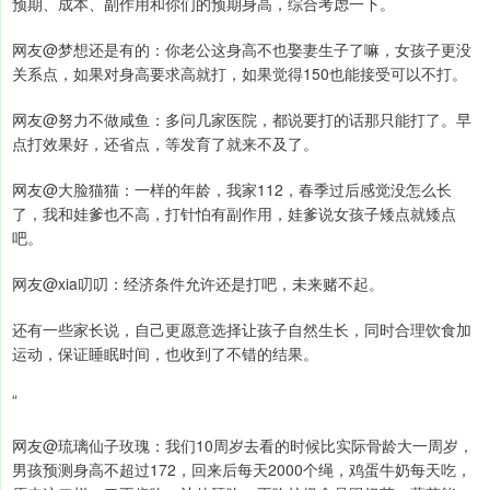
预期、成本、副作用和你们的预期身高，综合考虑一下。
网友@梦想还是有的：你老公这身高不也娶妻生子了嘛，女孩子更没
关系点，如果对身高要求高就打，如果觉得150也能接受可以不打。
网友@努力不做咸鱼：多问几家医院，都说要打的话那只能打了。早
点打效果好，还省点，等发育了就来不及了。
网友@大脸猫猫：一样的年龄，我家112，春季过后感觉没怎么长
了，我和娃爹也不高，打针怕有副作用，娃爹说女孩子矮点就矮点
吧。
网友@xia叨叨：经济条件允许还是打吧，未来赌不起。
还有一些家长说，自己更愿意选择让孩子自然生长，同时合理饮食加
运动，保证睡眠时间，也收到了不错的结果。
“
网友@琉璃仙子玫瑰：我们10周岁去看的时候比实际骨龄大一周岁，
男孩预测身高不超过172，回来后每天2000个绳，鸡蛋牛奶每天吃，