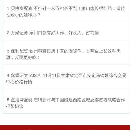
​贝格富配资 不打针一米五都长不到！萧山家长很纠结：遗传
1
性矮小的娃咋办？
​万光证券 家门口就有好工作、好收入、好前景
2
​保利配资 钦州科普日历丨真的没骗你，香蕉皮上长这种黑
3
斑，反而更好吃！
​鑫耀证券 2025年11月11日甘肃省定西市安定马铃薯综合交易
4
中心价格行情
​点搭网配资 志特新材与中国能建西南区域总部签署战略合作
5
框架协议