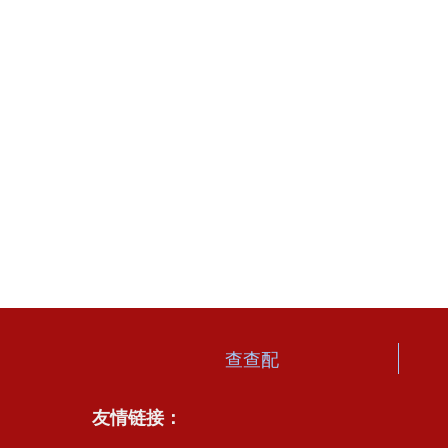
查查配
友情链接：