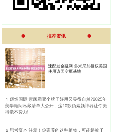
推荐资讯
速配发金融网 多米尼加授权美国
使用该国空军基地
​辉煌国际 素颜霜哪个牌子好用又显得自然?2025年
1
美学顾问私藏清单大公开，这10款伪素颜神器让你美
得毫不费力!
​思考资本 注意！你家养的这种植物，可能是蚊子
2