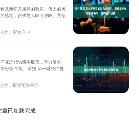
一种既亲切又肃然的敬意。伟人的风
然的感觉，仿佛与人民同呼吸、共命
分类：
配资开户
洋涨近15%嗨牛股票，天力复合、
等纷纷冲高。 举报 第一财经广告
分类：
股票配资平台
文章已加载完成
深证成指
14110.12
0.57%
-34.08
-0.24%