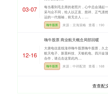
每当看到毛主席的老照片，心中总会涌起
03-07
采与众不同，给人以正直、慈祥、正气凛
运的一代领袖，前无古人，....
来源：京海策略
查看：
190
嗨牛股票
嗨牛股票 商业航天概念局部回暖
大唐电信直线涨停嗨牛股票嗨牛股票，久之
12-16
航天电子、新晨科技、天银机电、四川金顶
合作，请点击这里此内....
来源：中祥配资
查看：
168
嗨牛股票
查查配
上证指数
3900.35
-1.00
-0.01%
21.92