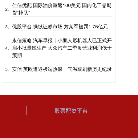
仁信优配 国际油价重返100美元 国内化工品期
2、
货“掉队”
优股平台 操纵证券市场 方某军被罚1.75亿元
3、
永信策略 汽车早报｜小鹏人形机器人已正式开
启小批量试生产 大众汽车二季度营业利润低于
4、
预期
安信 英欧遭遇极端热浪，气温或刷新历史纪录
5、
股票配资平台