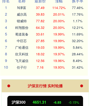
排名
名称
最新价
涨幅
换手率
1
N津富
37.49
114.72%
77.46%
2
威尔高
39.83
20.01%
17.76%
3
锴威特
77.82
20.00%
1.17%
4
科翔股份
64.32
20.00%
12.21%
5
蜀道装备
33.61
19.99%
11.69%
6
中巨芯
27.85
19.99%
32.20%
7
广哈通信
19.03
19.99%
5.84%
8
欣天科技
18.02
19.97%
28.44%
9
飞天诚信
12.56
19.96%
8.49%
10
任子行
7.16
19.93%
31.42%
沪深京行情 实时轮播
沪深300
4651.31
北
-6.85
-0.15%