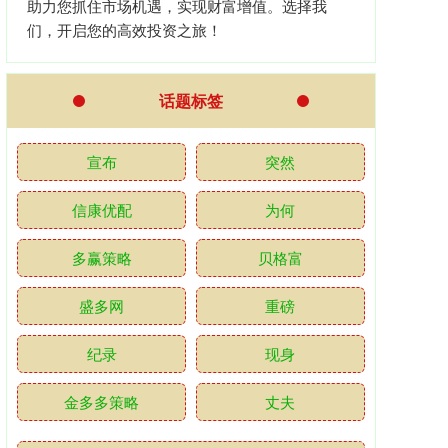
助力您抓住市场机遇，实现财富增值。选择我
们，开启您的高效投资之旅！
话题标签
宣布
突然
信康优配
为何
多赢策略
贝格富
盛多网
重磅
纪录
现身
金多多策略
丈夫