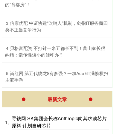
的“育婴房”！
​信康优配 中证协建“吹哨人”机制，剑指IT服务商四
3
类不正当竞争行为
​贝格富配资 不打针一米五都长不到！萧山家长很
4
纠结：遗传性矮小的娃咋办？
​尚红网 第五代骁龙8有多强？一加Ace 6T满帧横扫
5
主流手游
最新文章
寻钱网 SK集团会长称Anthropic向其求购芯片
1、
原料 计划自研芯片