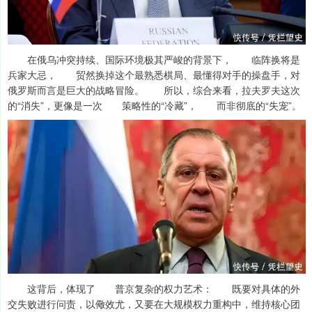
在俄乌冲突持续、国际环境极其严峻的背景下， 临阵换将是
兵家大忌， 贸然换掉这个最熟悉棋局、最懂得对手的操盘手，对
俄罗斯而言是巨大的战略冒险。 所以，综合来看，拉夫罗夫这次
的“消失”，更像是一次 策略性的“冷藏”， 而非彻底的“失宠”。
这背后，体现了 普京复杂的权力艺术： 既要对具体的外
交失败进行问责，以儆效尤，又要在大规模权力重构中，维持核心团