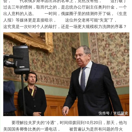
会， 代表俄罗斯率团出席的名单上，竟然没有他， 这打破了
过去三年的惯例，取而代之的，是总统办公厅副主任奥列什金，一个
出人意料的人选。 一时间，俄媒圈子里的猜测炸开了锅，《生意
人报》等媒体更是直接暗示， 这位外交老将可能“失宠”了，
这究竟是一次针对个人的敲打，还是一场更大规模权力洗牌的序幕？
要理解拉夫罗夫的“冷遇”，时间得拨回到10月20日，那天，他与
美国国务卿鲁比奥的一通电话， 被普遍认为是所有问题的导火