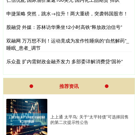
申捷策略 突然，跳水→拉升！两大重磅，突袭韩国股市！
股融贷 外媒：苏林访华乘坐12小时高铁“释放政治信号”
双融网 万万想不到！运动竟成为发作性睡病的“自然解药”_
睡眠_患者_调节
乐众盈 扩内需财政金融齐发力 多部委详解消费贷“国补”
推荐资讯
上上通 太平鸟: 关于“太平转债”可选择回售
的第二次提示性公告