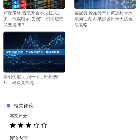
卢深策略 普京开会不见拉夫罗
鑫配资 原始传奇如何加封号天
夫，俄媒暗示“失宠”，俄高层或
赋属性点 斗破沙城封号天赋玩
又要洗牌？
法攻略
聚创优配 让我一个月轻松瘦5
斤，秘诀竟然是…
相关评论
本文评分
*
评论内容
*