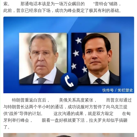
索。 那通电话本该是为一场万众瞩目的 “普特会”铺路，
此前，普京已经亲自下场，成功为峰会奠定了极其有利的基础。
特朗普重返白宫后， 美俄关系高度紧张， 而普京却通过
与特朗普长达两个半小时的通话，成功说服对方暂停了向乌克兰提
供“战斧”导弹的计划。 这次沟通的成果，就是双方敲定 在匈
牙利举行峰会， 眼看一盘好棋就要下活，拉夫罗夫却似乎搞砸
了。