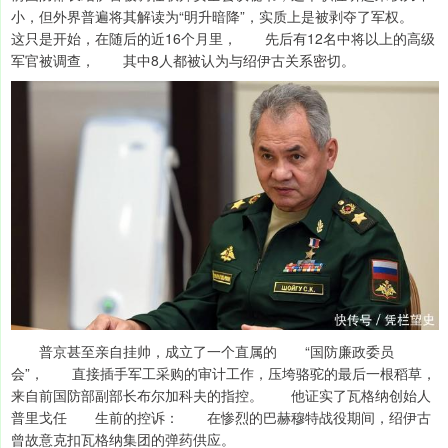
小，但外界普遍将其解读为“明升暗降”，实质上是被剥夺了军权。
这只是开始，在随后的近16个月里， 先后有12名中将以上的高级
军官被调查， 其中8人都被认为与绍伊古关系密切。
普京甚至亲自挂帅，成立了一个直属的 “国防廉政委员
会”， 直接插手军工采购的审计工作，压垮骆驼的最后一根稻草，
来自前国防部副部长布尔加科夫的指控。 他证实了瓦格纳创始人
普里戈任 生前的控诉： 在惨烈的巴赫穆特战役期间，绍伊古
曾故意克扣瓦格纳集团的弹药供应。