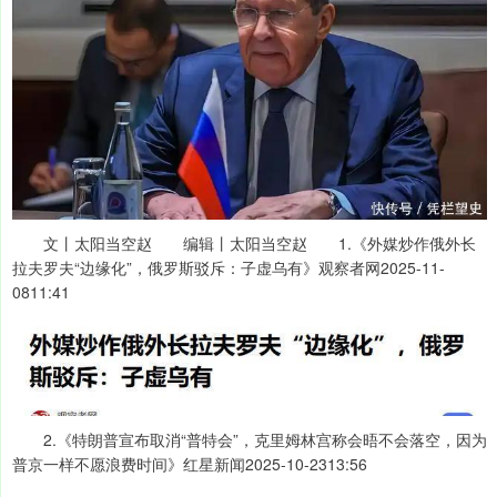
文丨太阳当空赵 编辑丨太阳当空赵 1.《外媒炒作俄外长
拉夫罗夫“边缘化”，俄罗斯驳斥：子虚乌有》观察者网2025-11-
0811:41
2.《特朗普宣布取消“普特会”，克里姆林宫称会晤不会落空，因为
普京一样不愿浪费时间》红星新闻2025-10-2313:56