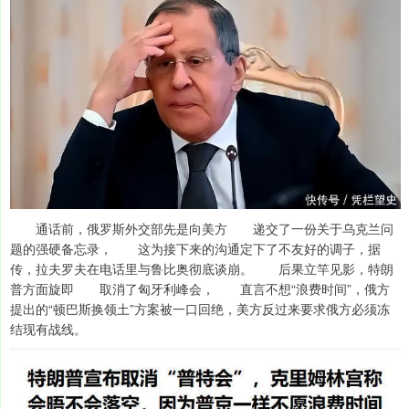
通话前，俄罗斯外交部先是向美方 递交了一份关于乌克兰问
题的强硬备忘录， 这为接下来的沟通定下了不友好的调子，据
传，拉夫罗夫在电话里与鲁比奥彻底谈崩。 后果立竿见影，特朗
普方面旋即 取消了匈牙利峰会， 直言不想“浪费时间”，俄方
提出的“顿巴斯换领土”方案被一口回绝，美方反过来要求俄方必须冻
结现有战线。