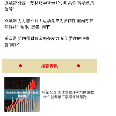
股融贷 外媒：苏林访华乘坐12小时高铁“释放政治
信号”
双融网 万万想不到！运动竟成为发作性睡病的“自
然解药”_睡眠_患者_调节
乐众盈 扩内需财政金融齐发力 多部委详解消费
贷“国补”
推荐资讯
哈福配资 整体营收净利均两位数
增长 创业板三季报何以领跑