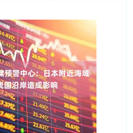
沪深300
4694.44
1.42%
43.13
0.93%