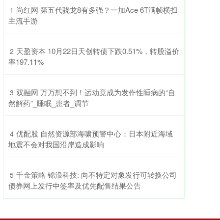
​尚红网 第五代骁龙8有多强？一加Ace 6T满帧横扫
1
主流手游
​天盈资本 10月22日天创转债下跌0.51%，转股溢价
2
率197.11%
​双融网 万万想不到！运动竟成为发作性睡病的“自
3
然解药”_睡眠_患者_调节
​优配股 自然资源部海啸预警中心：日本附近海域
4
地震不会对我国沿岸造成影响
​千金策略 锦浪科技: 向不特定对象发行可转换公司
5
债券网上发行中签率及优先配售结果公告