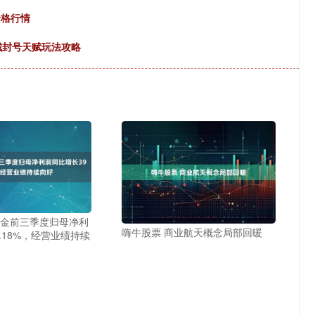
价格行情
城封号天赋玩法攻略
黄金前三季度归母净利
嗨牛股票 商业航天概念局部回暖
.18%，经营业绩持续