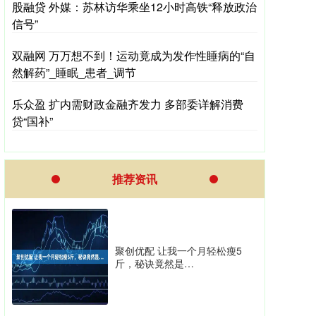
股融贷 外媒：苏林访华乘坐12小时高铁“释放政治
信号”
双融网 万万想不到！运动竟成为发作性睡病的“自
然解药”_睡眠_患者_调节
乐众盈 扩内需财政金融齐发力 多部委详解消费
贷“国补”
推荐资讯
聚创优配 让我一个月轻松瘦5
斤，秘诀竟然是…