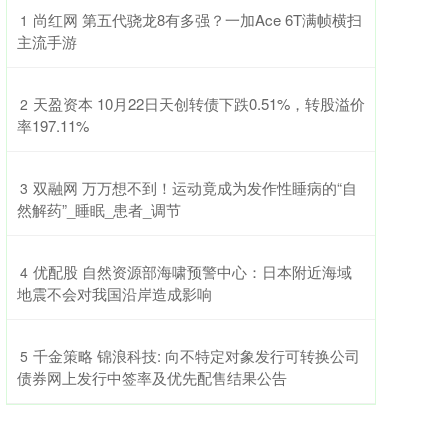
​尚红网 第五代骁龙8有多强？一加Ace 6T满帧横扫
1
主流手游
​天盈资本 10月22日天创转债下跌0.51%，转股溢价
2
率197.11%
​双融网 万万想不到！运动竟成为发作性睡病的“自
3
然解药”_睡眠_患者_调节
​优配股 自然资源部海啸预警中心：日本附近海域
4
地震不会对我国沿岸造成影响
​千金策略 锦浪科技: 向不特定对象发行可转换公司
5
债券网上发行中签率及优先配售结果公告