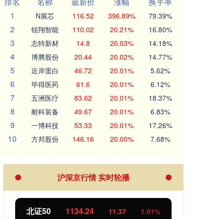
排名
名称
最新价
涨幅
换手率
1
N展芯
116.52
396.89%
79.39%
2
锐翔智能
110.02
20.21%
16.80%
3
志特新材
14.8
20.03%
14.18%
4
博腾股份
20.44
20.02%
14.77%
5
近岸蛋白
46.72
20.01%
5.62%
6
毕得医药
61.6
20.01%
6.12%
7
五洲医疗
83.62
20.01%
18.37%
8
耐科装备
49.67
20.01%
6.83%
9
一博科技
53.33
20.01%
17.26%
10
方邦股份
146.16
20.00%
7.68%
沪深京行情 实时轮播
北证50
1134.24
创业
11.37
1.01%