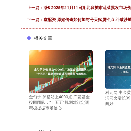
上一篇：
涨8 2025年11月11日湖北襄樊市蔬菜批发市场
下一篇：
鑫配资 原始传奇如何加封号天赋属性点 斗破沙
相关文章
科元网 中金
金勺子 沪指站上4000点 广发基金
润同比增长39
投顾团队：“十五五”规划建议定调
向好
积极提振市场信心